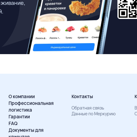
еживание,
й.
О компании
Контакты
Профессиональная
Обратная связь
В
логистика
Данные по Меркурию
О
Гарантии
FAQ
Документы для
клиентов