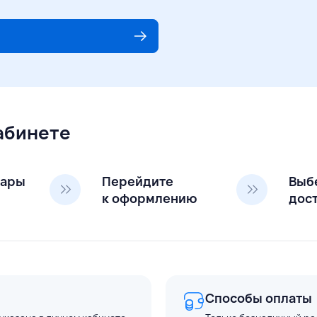
кабинете
вары
Перейдите
Выб
к оформлению
дос
Способы оплаты