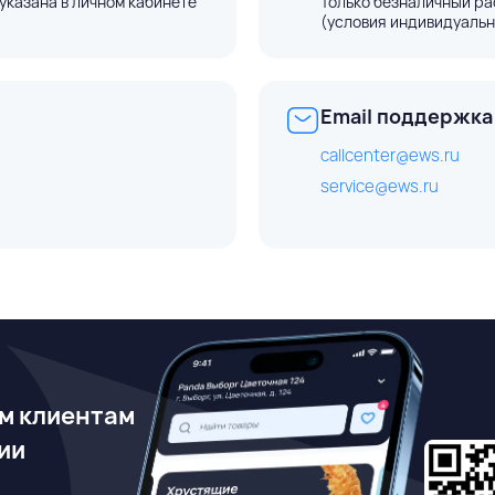
указана в личном кабинете
Только безналичный ра
(условия индивидуальн
Email поддержка
callcenter@ews.ru
service@ews.ru
м клиентам
ии