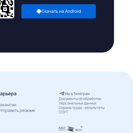
Скачать на Android
Карьера
Мы в Телеграм
Документы об обработке
персональных данных
акансии
Охрана труда – результаты
тправить резюме
СОУТ