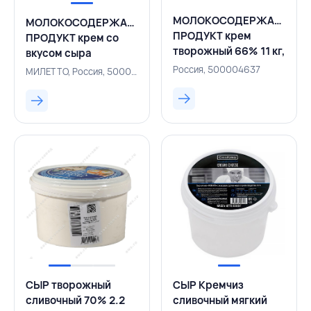
МОЛОКОСОДЕРЖАЩИЙ
МОЛОКОСОДЕРЖАЩИЙ
ПРОДУКТ крем
ПРОДУКТ крем со
творожный 66% 11 кг,
вкусом сыра
CEMELLE, РОССИЯ
сливочного 3,3
Россия, 500004637
МИЛЕТТО, Россия, 500003601
кг,МИЛЕТТО,РОССИЯ
СЫР творожный
СЫР Кремчиз
сливочный 70% 2.2
сливочный мягкий