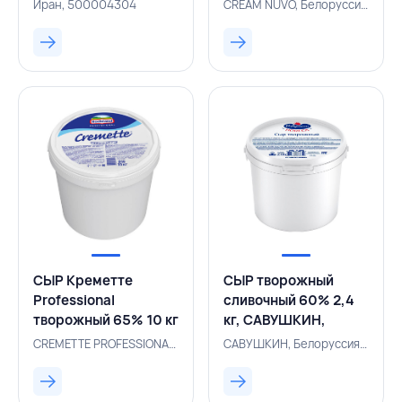
Иран, 500004304
CREAM NUVO, Белоруссия, 131004165
СЫР Креметте
СЫР творожный
Professional
сливочный 60% 2,4
творожный 65% 10 кг
кг, САВУШКИН,
(КК), CREMETTE
БЕЛАРУСЬ
CREMETTE PROFESSIONAL, Россия, 500004892
САВУШКИН, Белоруссия, 500005493
PROFESSIONAL,
РОССИЯ