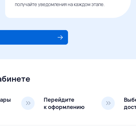
получайте уведомления на каждом этапе.
кабинете
вары
Перейдите
Выб
к оформлению
дос