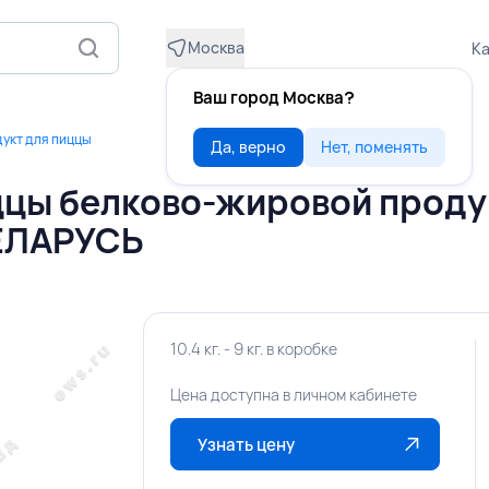
Москва
Ка
Ваш город Москва?
укт для пиццы
Да, верно
Нет, поменять
ццы белково-жировой проду
БЕЛАРУСЬ
10.4 кг. - 9 кг. в коробке
Цена доступна в личном кабинете
Узнать цену