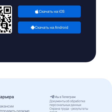
Скачать на iOS
Скачать на Android
Карьера
Мы в Телеграм
Документы об обработке
персональных данных
акансии
Охрана труда – результаты
тправить резюме