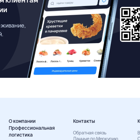
м клиентам
ии
еживание,
й.
О компании
Контакты
Профессиональная
Обратная связь
В
логистика
Данные по Меркурию
О