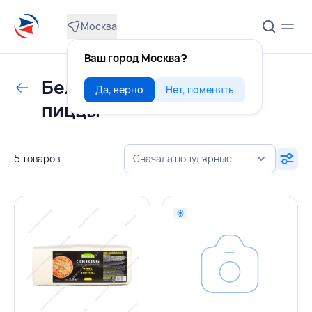
Москва
Ваш город Москва?
Белковый продукт для
Да, верно
Нет, поменять
пиццы
5 товаров
Сначала популярные