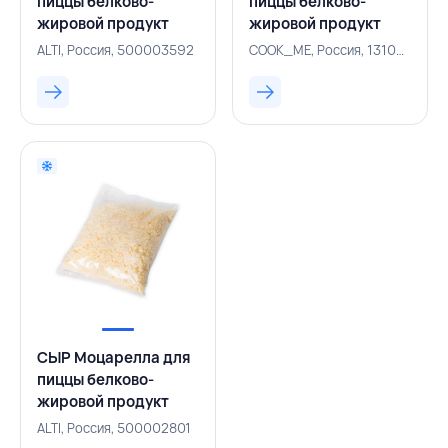
пиццы белково-
пиццы белково-
жировой продукт
жировой продукт
Extra 50% ~2 кг
50% ~1,3 кг батон,
ALTI, Россия, 500003592
COOK_ME, Россия, 131004155
батон, ALTI, РОССИЯ
COOK_ME, РОССИЯ
СЫР Моцарелла для
пиццы белково-
жировой продукт
Extra 50% 1 кг кубик,
ALTI, Россия, 500002801
ALTI, РОССИЯ