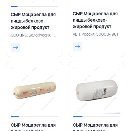
СЫР Моцарелла для
СЫР Моцарелла для
пиццы белково-
пиццы белково-
жировой продукт
жировой продукт
Gourmet Fit 40% 1 кг
45% 2,6 кг блок,
ALTI, Россия, 500004981
COOKING, Белоруссия, 131004097
кубик, ALTI, РОССИЯ
COOKING, БЕЛАРУСЬ
СЫР Моцарелла для
СЫР Моцарелла для