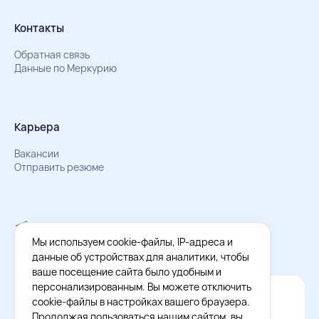
Контакты
Обратная связь
Данные по Меркурию
Карьера
Вакансии
Отправить резюме
Мы в Телеграм
Документы об обработке персональных данных
Мы используем cookie-файлы, IP-адреса и
Охрана труда – результаты СОУТ
данные об устройствах для аналитики, чтобы
ваше посещение сайта было удобным и
персонализированным. Вы можете отключить
Официальное приложение Восток - Запад
cookie-файлы в настройках вашего браузера.
Cкачайте бесплатное приложение
Продолжая пользоваться нашим сайтом, вы