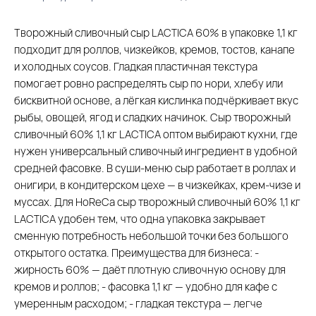
Творожный сливочный сыр LACTICA 60% в упаковке 1,1 кг
подходит для роллов, чизкейков, кремов, тостов, канапе
и холодных соусов. Гладкая пластичная текстура
помогает ровно распределять сыр по нори, хлебу или
бисквитной основе, а лёгкая кислинка подчёркивает вкус
рыбы, овощей, ягод и сладких начинок. Сыр творожный
сливочный 60% 1,1 кг LACTICA оптом выбирают кухни, где
нужен универсальный сливочный ингредиент в удобной
средней фасовке. В суши-меню сыр работает в роллах и
онигири, в кондитерском цехе — в чизкейках, крем-чизе и
муссах. Для HoReCa сыр творожный сливочный 60% 1,1 кг
LACTICA удобен тем, что одна упаковка закрывает
сменную потребность небольшой точки без большого
открытого остатка. Преимущества для бизнеса: -
жирность 60% — даёт плотную сливочную основу для
кремов и роллов; - фасовка 1,1 кг — удобно для кафе с
умеренным расходом; - гладкая текстура — легче