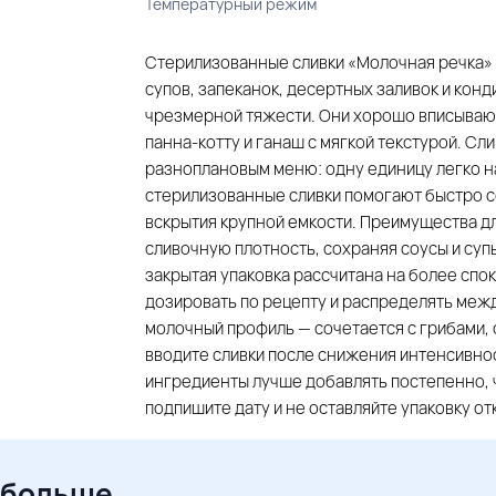
Температурный режим
Стерилизованные сливки «Молочная речка» 
супов, запеканок, десертных заливок и конд
чрезмерной тяжести. Они хорошо вписывают
панна-котту и ганаш с мягкой текстурой. Сл
разноплановым меню: одну единицу легко на
стерилизованные сливки помогают быстро с
вскрытия крупной емкости. Преимущества д
сливочную плотность, сохраняя соусы и суп
закрытая упаковка рассчитана на более спок
дозировать по рецепту и распределять межд
молочный профиль — сочетается с грибами, 
вводите сливки после снижения интенсивно
ингредиенты лучше добавлять постепенно, 
подпишите дату и не оставляйте упаковку о
 больше