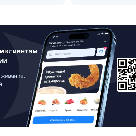
м клиентам
ии
еживание,
й.