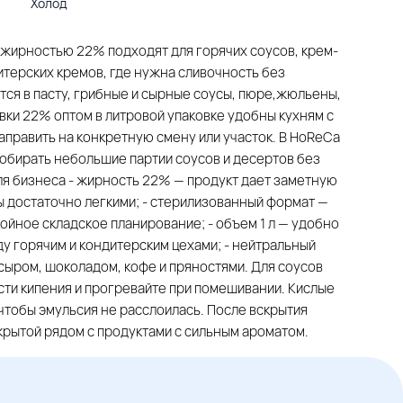
Холод
жирностью 22% подходят для горячих соусов, крем-
итерских кремов, где нужна сливочность без
ся в пасту, грибные и сырные соусы, пюре,жюльены,
ивки 22% оптом в литровой упаковке удобны кухням с
править на конкретную смену или участок. В HoReCa
обирать небольшие партии соусов и десертов без
ля бизнеса - жирность 22% — продукт дает заметную
ы достаточно легкими; - стерилизованный формат —
ойное складское планирование; - объем 1 л — удобно
у горячим и кондитерским цехами; - нейтральный
сыром, шоколадом, кофе и пряностями. Для соусов
сти кипения и прогревайте при помешивании. Кислые
чтобы эмульсия не расслоилась. После вскрытия
ткрытой рядом с продуктами с сильным ароматом.