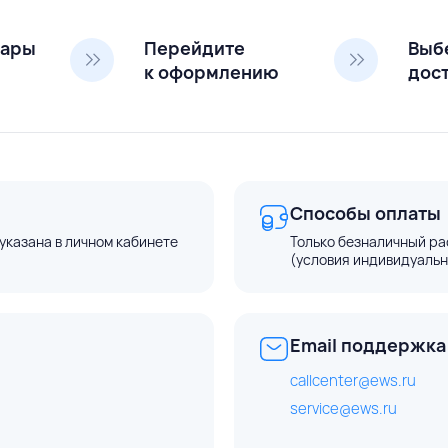
вары
Перейдите
Выб
к оформлению
дос
Способы оплаты
указана в личном кабинете
Только безналичный ра
(условия индивидуальн
Email поддержка
callcenter@ews.ru
service@ews.ru