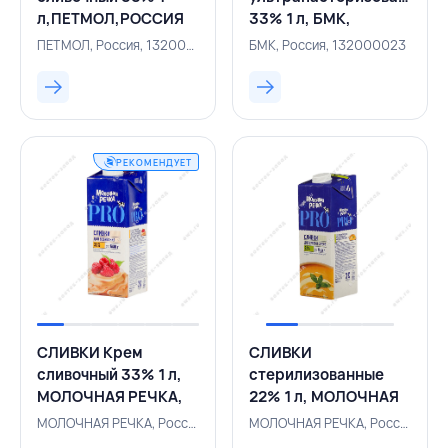
л,ПЕТМОЛ,РОССИЯ
33% 1 л, БМК,
РОССИЯ
ПЕТМОЛ, Россия, 132000221
БМК, Россия, 132000023
РЕКОМЕНДУЕТ
СЛИВКИ Крем
СЛИВКИ
сливочный 33% 1 л,
стерилизованные
МОЛОЧНАЯ РЕЧКА,
22% 1 л, МОЛОЧНАЯ
РОССИЯ
РЕЧКА, РОССИЯ
МОЛОЧНАЯ РЕЧКА, Россия, 132000316
МОЛОЧНАЯ РЕЧКА, Россия, 132000317