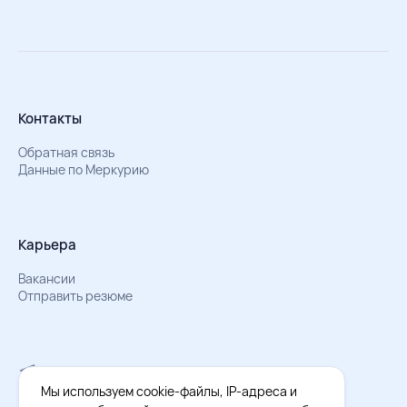
Контакты
Обратная связь
Данные по Меркурию
Карьера
Вакансии
Отправить резюме
Мы в Телеграм
Документы об обработке персональных данных
Мы используем cookie-файлы, IP-адреса и
Охрана труда – результаты СОУТ