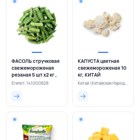
ФАСОЛЬ стручковая
КАПУСТА цветная
свежемороженая
свежемороженая 10
резаная 5 шт х2 кг ,
кг, КИТАЙ
ЕГИПЕТ
Египет, 141000828
Китай (Китайская Народная Республика), 500002110