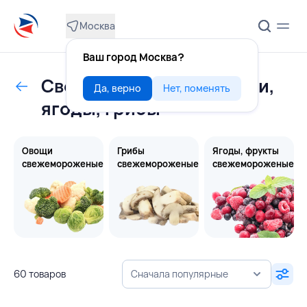
Москва
Ваш город Москва?
Свежемороженые овощи,
Да, верно
Нет, поменять
ягоды, грибы
Овощи
Грибы
Ягоды, фрукты
свежемороженые
свежемороженые
свежемороженые
60 товаров
Сначала популярные