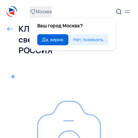
Москва
Ваш город Москва?
КЛЮКВА лесная
свежемороженая 10 кг,
Да, верно
Нет, поменять
РОССИЯ