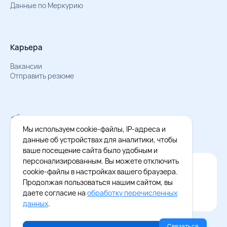
Данные по Меркурию
Карьера
Вакансии
Отправить резюме
Мы в Телеграм
Документы об обработке персональных данных
Мы используем cookie-файлы, IP-адреса и
Охрана труда – результаты СОУТ
данные об устройствах для аналитики, чтобы
ваше посещение сайта было удобным и
персонализированным. Вы можете отключить
Официальное приложение Восток - Запад
cookie-файлы в настройках вашего браузера.
Cкачайте бесплатное приложение
Продолжая пользоваться нашим сайтом, вы
даете согласие на
обработку перечисленных
данных
.
Связаться