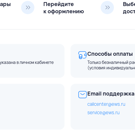
вары
Перейдите
Выб
к оформлению
дос
Способы оплаты
указана в личном кабинете
Только безналичный ра
(условия индивидуальн
Email поддержка
callcenter@ews.ru
service@ews.ru