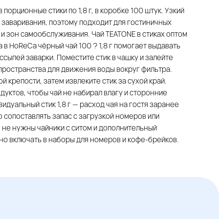
порционные стики по 1,8 г, в коробке 100 штук. Узкий
 заваривания, поэтому подходит для гостиничных
и зон самообслуживания. Чай TEATONE в стиках оптом
в HoReCa чёрный чай 100 ? 1,8 г помогает выдавать
сыпей заварки. Поместите стик в чашку и залейте
пространства для движения воды вокруг фильтра.
 крепости, затем извлеките стик за сухой край.
одуктов, чтобы чай не набирал влагу и сторонние
дуальный стик 1,8 г — расход чая на гостя заранее
о сопоставлять запас с загрузкой номеров или
— не нужны чайники с ситом и дополнительный
бно включать в наборы для номеров и кофе-брейков.