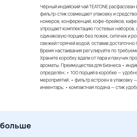
Чёрный индийский чай TEATONE расфасован в 
фильтр-стик совмещает упаковку и средство
номеров, конференций, кофе-брейков, кафе 
упрощает комплектацию гостевых наборов, а 
одинаковую порцию без ложек, ситечек и рос
свежей горячей водой, оставив достаточно 
Время настаивания регулируйте по требуемой
Храните коробку вдали от пара и пахучих пр
ароматы. Преимущества для бизнеса • индиви
определён; • 100 порций в коробке — удобн
мероприятий; • фильтр встроен в упаковку 
инвентарь; • компактная подача — стик удо
 больше