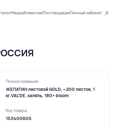
талог
Медиа
Клиентам
Поставщикам
Личный кабинет
 РОССИЯ
Полное название
ЖЕЛАТИН листовой GOLD, ~200 листов, 1
кг,VAL'DE, халяль, 180+ bloom
Код товара
153400605