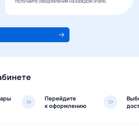
получайте уведомления на каждом этапе.
кабинете
вары
Перейдите
Выб
к оформлению
дос