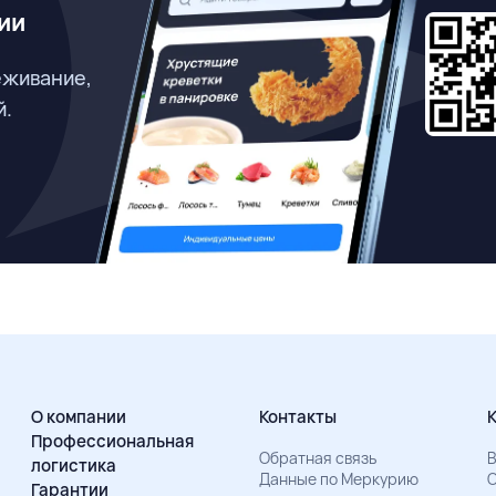
ии
еживание,
й.
О компании
Контакты
Профессиональная
Обратная связь
В
логистика
Данные по Меркурию
О
Гарантии