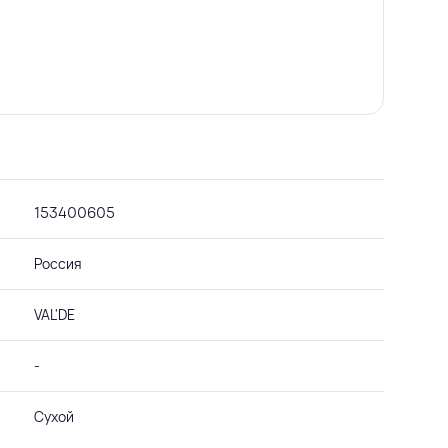
153400605
Россия
VAL'DE
-
Сухой