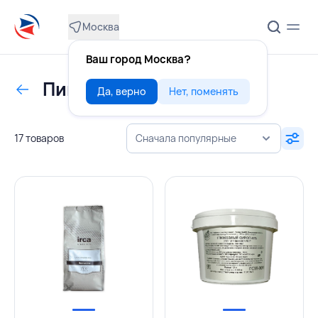
Москва
Ваш город Москва?
Пищевые добавки
Да, верно
Нет, поменять
17 товаров
Сначала популярные