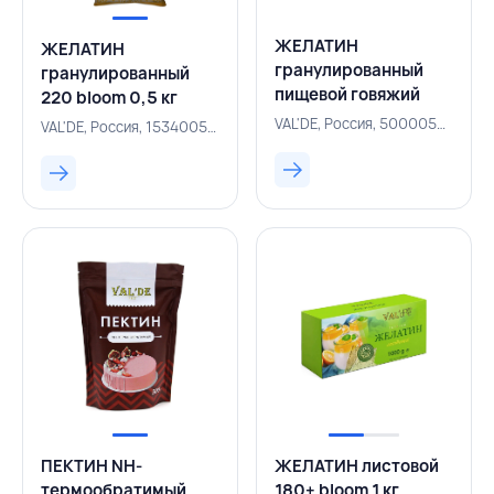
ЖЕЛАТИН
ЖЕЛАТИН
гранулированный
гранулированный
пищевой говяжий
220 bloom 0,5 кг
Middle 220+ bloom
Халяль, VAL' DE,
VAL'DE, Россия, 500005226
VAL'DE, Россия, 153400593
500 г, VAL'DE,
РОССИЯ
РОССИЯ
ПЕКТИН NH-
ЖЕЛАТИН листовой
термообратимый
180+ bloom 1 кг