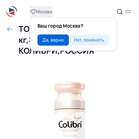
Москва
Ваш город Москва?
ТОППИНГ ваниль 1
кг,ЗОЛОТАЯ
Да, верно
Нет, поменять
КОЛИБРИ,РОССИЯ