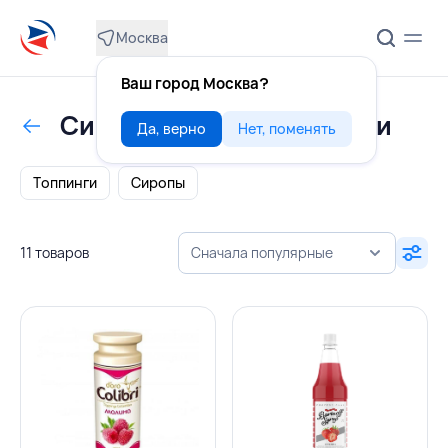
Москва
Ваш город Москва?
Сиропы, соусы, топпинги
Да, верно
Нет, поменять
Топпинги
Сиропы
11 товаров
Сначала популярные