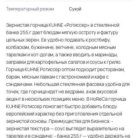
Температурный режим
Сухой
Зернистая горчица KUHNE «Ротиссер» в стеклянной
банке 255 г дает блюдам мягкую остроту и фактуру
цельных зерен. Ее удобно подавать к ростбифу,
колбаскам, буженине, ветчине, холодным мясным
тарелкам и хот-догам, а также вводить в маринады,
заправки для картофельных салатов и соусы к грилю.
Горчица KUHNE Ротиссер оптом подходит ресторанам,
барам, мясным лавкам с гастрономией и кафе с
сэндвичами. Небольшая стеклянная фасовка удобна для
точек, где горчица идет не ведрами, а как вкусовой
акцент в нескольких позициях меню. В HoReCa горчица
KUHNE Ротиссер помогает быстро добавить блюду
европейский характер без приготовления отдельной
зернистой основы. Преимущества для бизнеса: -
зернистая текстура — соус выглядит выразительно на
тарелке и в сэндвиче; - банка 255 г — удобно держать на