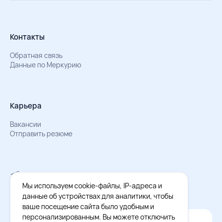
Контакты
Обратная связь
Данные по Меркурию
Карьера
Вакансии
Отправить резюме
Мы в Телеграм
Документы об обработке персональных данных
Мы используем cookie-файлы, IP-адреса и
Охрана труда – результаты СОУТ
данные об устройствах для аналитики, чтобы
ваше посещение сайта было удобным и
персонализированным. Вы можете отключить
Официальное приложение Восток - Запад