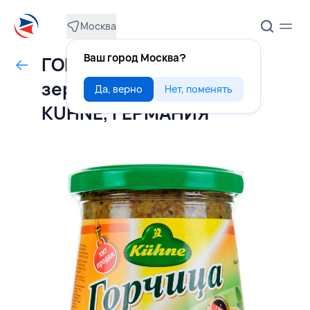
Москва
Ваш город Москва?
ГОРЧИЦА Ротиссер
зернистая 255 г стекло,
Да, верно
Нет, поменять
KUHNE, ГЕРМАНИЯ