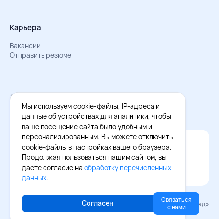
Карьера
Вакансии
Отправить резюме
Мы в Телеграм
Документы об обработке персональных данных
Мы используем cookie-файлы, IP-адреса и
Охрана труда – результаты СОУТ
данные об устройствах для аналитики, чтобы
ваше посещение сайта было удобным и
персонализированным. Вы можете отключить
Официальное приложение Восток - Запад
cookie-файлы в настройках вашего браузера.
Cкачайте бесплатное приложение
Продолжая пользоваться нашим сайтом, вы
даете согласие на
обработку перечисленных
данных
.
Связаться
Согласен
© 2026 «Восток–Запад»
с нами