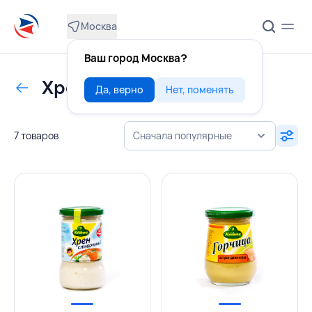
Москва
Ваш город Москва?
Хрен, горчица
Да, верно
Нет, поменять
7 товаров
Сначала популярные