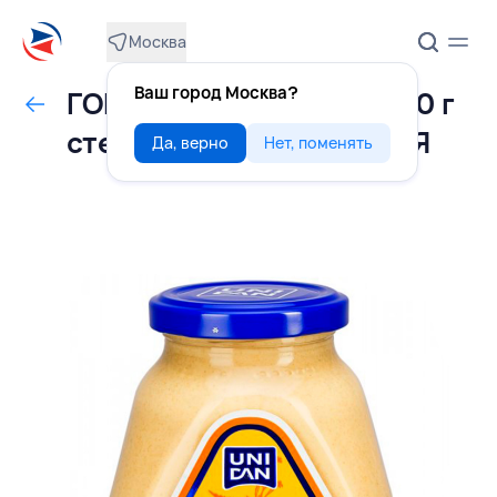
Москва
Ваш город Москва?
ГОРЧИЦА Дижонская 270 г
стекло, UNI DAN, РОССИЯ
Да, верно
Нет, поменять