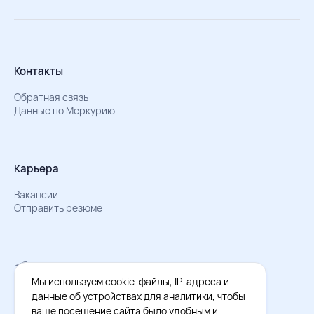
Контакты
Обратная связь
Данные по Меркурию
Карьера
Вакансии
Отправить резюме
Мы в Телеграм
Документы об обработке персональных данных
Мы используем cookie-файлы, IP-адреса и
Охрана труда – результаты СОУТ
данные об устройствах для аналитики, чтобы
ваше посещение сайта было удобным и