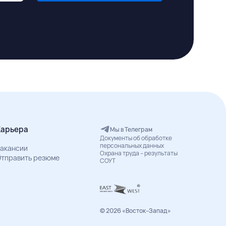
Карьера
Мы в Телеграм
Документы об обработке
персональных данных
акансии
Охрана труда – результаты
тправить резюме
СОУТ
© 2026 «Восток–Запад»