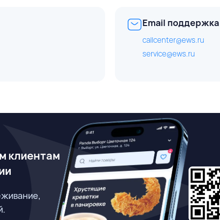
Email поддержка
callcenter@ews.ru
service@ews.ru
м клиентам
ии
еживание,
й.