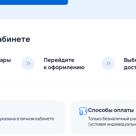
кабинете
вары
Перейдите
Выб
к оформлению
дос
Способы оплаты
указана в личном кабинете
Только безналичный ра
(условия индивидуальн