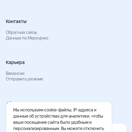
Контакты
Обратная связь
Данные по Меркурию
Карьера
Вакансии
Отправить резюме
Мы в Телеграм
Документы об обработке персональных данных
Мы используем cookie-файлы, IP-адреса и
Охрана труда – результаты СОУТ
данные об устройствах для аналитики, чтобы
ваше посещение сайта было удобным и
персонализированным. Вы можете отключить
Официальное приложение Восток - Запад