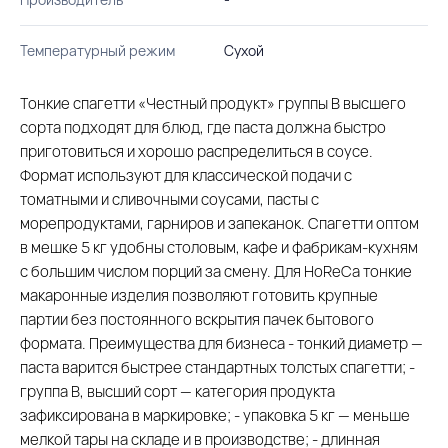
Температурный режим
Сухой
Тонкие спагетти «Честный продукт» группы В высшего
сорта подходят для блюд, где паста должна быстро
приготовиться и хорошо распределиться в соусе.
Формат используют для классической подачи с
томатными и сливочными соусами, пасты с
морепродуктами, гарниров и запеканок. Спагетти оптом
в мешке 5 кг удобны столовым, кафе и фабрикам-кухням
с большим числом порций за смену. Для HoReCa тонкие
макаронные изделия позволяют готовить крупные
партии без постоянного вскрытия пачек бытового
формата. Преимущества для бизнеса - тонкий диаметр —
паста варится быстрее стандартных толстых спагетти; -
группа В, высший сорт — категория продукта
зафиксирована в маркировке; - упаковка 5 кг — меньше
мелкой тары на складе и в производстве; - длинная