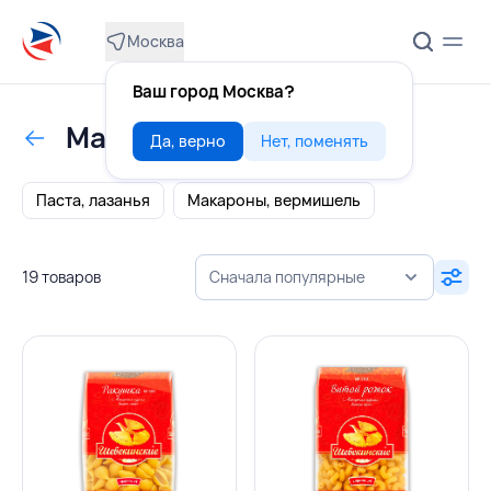
Москва
Ваш город Москва?
Макаронные изделия
Да, верно
Нет, поменять
Паста, лазанья
Макароны, вермишель
19 товаров
Сначала популярные