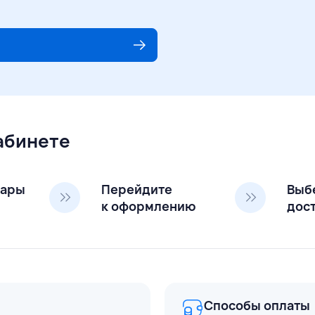
кабинете
вары
Перейдите
Выб
к оформлению
дос
Способы оплаты