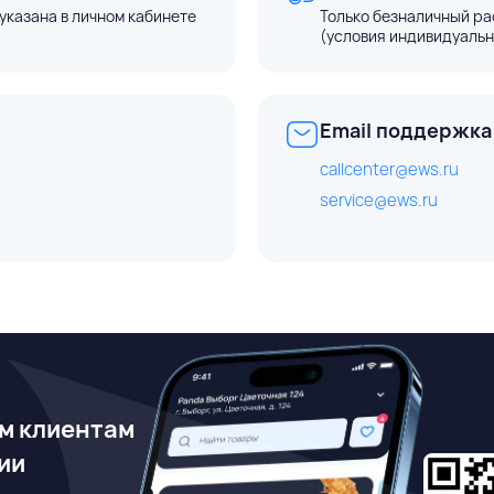
указана в личном кабинете
Только безналичный ра
(условия индивидуальн
Email поддержка
callcenter@ews.ru
service@ews.ru
м клиентам
ии