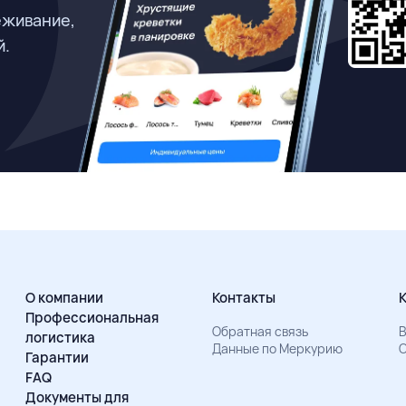
еживание,
й.
О компании
Контакты
Профессиональная
Обратная связь
В
логистика
Данные по Меркурию
О
Гарантии
FAQ
Документы для