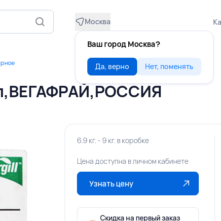
Москва
Ка
Ваш город Москва?
юрное
Да, верно
Нет, поменять
 л,ВЕГАФРАЙ,РОССИЯ
6.9 кг. - 9 кг. в коробке
Цена доступна в личном кабинете
Узнать цену
Скидка на первый заказ