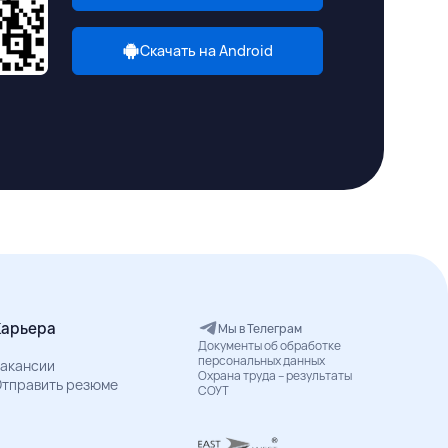
Скачать на Android
Карьера
Мы в Телеграм
Документы об обработке
персональных данных
акансии
Охрана труда – результаты
тправить резюме
СОУТ