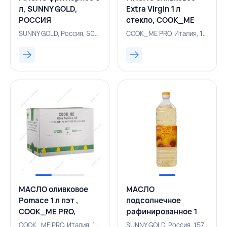
л, SUNNY GOLD,
Extra Virgin 1 л
РОССИЯ
стекло, COOK_ME
PRO, ИТАЛИЯ
SUNNY GOLD, Россия, 500004633
COOK_ME PRO, Италия, 157100894
МАСЛО оливковое
МАСЛО
Pomace 1 л пэт ,
подсолнечное
COOK_ME PRO,
рафинированное 1
ИТАЛИЯ
л/920 г,SUNNY
COOK_ME PRO, Италия, 157100359
SUNNY GOLD, Россия, 157100121