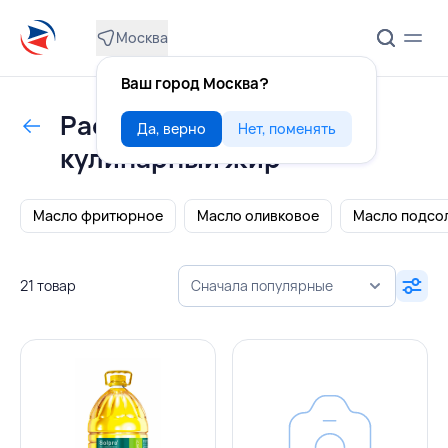
Москва
Ваш город Москва?
Растительные масла,
Да, верно
Нет, поменять
кулинарный жир
Масло фритюрное
Масло оливковое
Масло подсо
21 товар
Сначала популярные