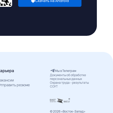
Скачать на Android
Карьера
Мы в Телеграм
Документы об обработке
персональных данных
акансии
Охрана труда – результаты
тправить резюме
СОУТ
© 2026 «Восток–Запад»