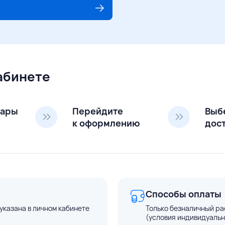
кабинете
вары
Перейдите
Выб
к оформлению
дос
Способы оплаты
указана в личном кабинете
Только безналичный ра
(условия индивидуальн