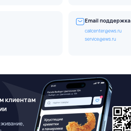
Email поддержка
callcenter@ews.ru
service@ews.ru
м клиентам
ии
еживание,