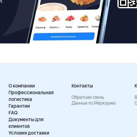
й.
О компании
Контакты
Профессиональная
Обратная связь
В
логистика
Данные по Меркурию
О
Гарантии
FAQ
Документы для
клиентов
Условия доставки