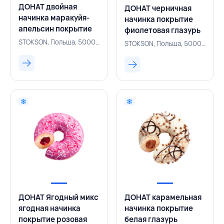
ДОНАТ двойная
ДОНАТ черничная
начинка маракуйя-
начинка покрытие
апельсин покрытие
фиолетовая глазурь
глазурь апельсин-
разноцветная
STOKSON, Польша, 500005675
STOKSON, Польша, 500001587
клубника хрустящая
посыпка 70 г,
посыпка 72 г,
STOKSON, ПОЛЬША
STOKSON, ПОЛЬША
ДОНАТ Ягодный микс
ДОНАТ карамельная
ягодная начинка
начинка покрытие
покрытие розовая
белая глазурь