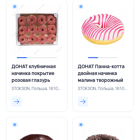
ДОНАТ клубничная
ДОНАТ Панна-котта
начинка покрытие
двойная начинка
розовая глазурь
малина творожный
разноцветная
сыр покрытие белая
STOKSON, Польша, 161001648
STOKSON, Польша, 161001649
посыпка 70 г,
глазурь полоски
STOKSON, ПОЛЬША
красной глазури 69
г, STOKSON, ПОЛЬША