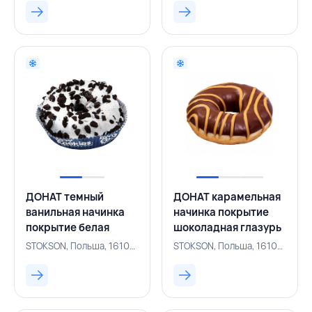
ДОНАТ темный
ДОНАТ карамельная
ванильная начинка
начинка покрытие
покрытие белая
шоколадная глазурь
глазурь посыпка
полоски карамели 67
STOKSON, Польша, 161001651
STOKSON, Польша, 161001653
кусочки куки с какао
г, STOKSON, ПОЛЬША
75 г, STOKSON,
ПОЛЬША