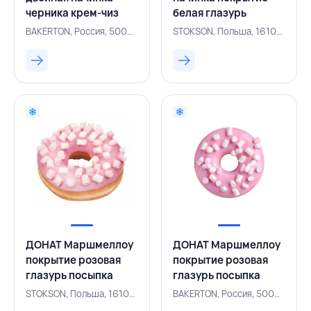
черника крем-чиз
белая глазурь
покрытие
желтая посыпка 68 г,
BAKERTON, Россия, 500004227
STOKSON, Польша, 161001652
фиолетовая глазурь
STOKSON, ПОЛЬША
разноцветная
хрустящая посыпка
67 г,
BAKERTON,РОССИЯ
ДОНАТ Маршмеллоу
ДОНАТ Маршмеллоу
покрытие розовая
покрытие розовая
глазурь посыпка
глазурь посыпка
маршмеллоу 61 г,
маршмеллоу 58 г,
STOKSON, Польша, 161001654
BAKERTON, Россия, 500004229
STOKSON, ПОЛЬША
BAKERTON, РОССИЯ