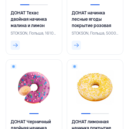
ДОНАТ Техас
ДОНАТ начинка
двойная начинка
лесные ягоды
малина и лимон
покрытие розовая
покрытие зеленая
глазурь
STOKSON, Польша, 161001661
STOKSON, Польша, 500001585
глазурь посыпка
разноцветная
красная 70 г,
посыпка 70 г,
STOKSON, ПОЛЬША
STOKSON, ПОЛЬША
ДОНАТ Черничный
ДОНАТ лимонная
двойная начинка
начинка покрытие