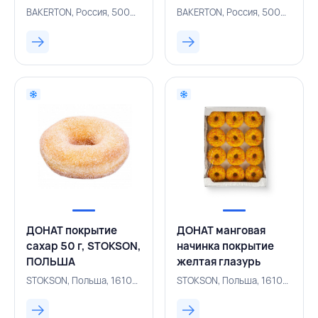
глазурь
хрустящая посыпка
BAKERTON, Россия, 500004218
BAKERTON, Россия, 500004221
разноцветная
67 г,
посыпка 70 г,
BAKERTON,РОССИЯ
BAKERTON, РОССИЯ
ДОНАТ покрытие
ДОНАТ манговая
сахар 50 г, STOKSON,
начинка покрытие
ПОЛЬША
желтая глазурь
цветная посыпка 70
STOKSON, Польша, 161001657
STOKSON, Польша, 161001668
г, STOKSON, ПОЛЬША