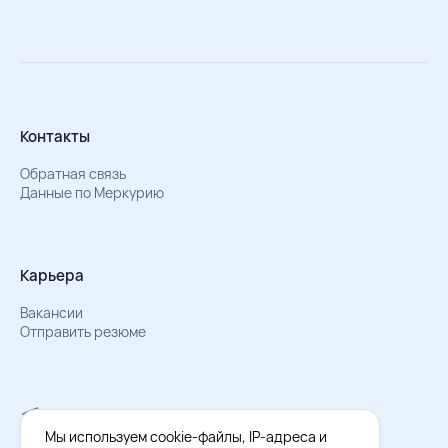
Контакты
Обратная связь
Данные по Меркурию
Карьера
Вакансии
Отправить резюме
Мы в Телеграм
Документы об обработке персональных данных
Мы используем cookie-файлы, IP-адреса и
Охрана труда – результаты СОУТ