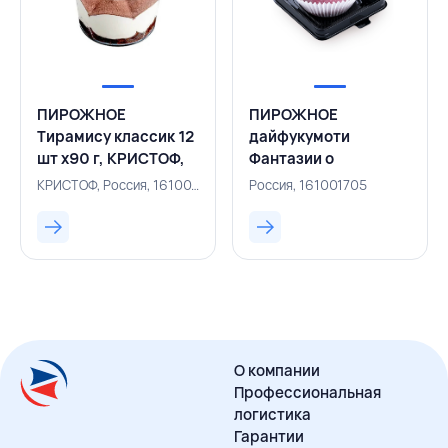
ПИРОЖНОЕ
ПИРОЖНОЕ
Тирамису классик 12
дайфукумоти
шт х90 г, КРИСТОФ,
Фантазии о
РОССИЯ
малиновом чизкейке
КРИСТОФ, Россия, 161001691
Россия, 161001705
6 шт х40 гр, РОССИЯ
О компании
Профессиональная
логистика
Гарантии