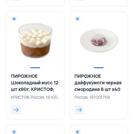
ПИРОЖНОЕ
ПИРОЖНОЕ
Шоколадный мусс 12
дайфукумоти черная
шт х90г, КРИСТОФ,
смородина 6 шт х40
РОССИЯ
г, РОССИЯ
КРИСТОФ, Россия, 161001687
Россия, 161001709