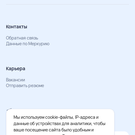
Контакты
Обратная связь
Данные по Меркурию
Карьера
Вакансии
Отправить резюме
Мы в Телеграм
Документы об обработке персональных данных
Мы используем cookie-файлы, IP-адреса и
Охрана труда – результаты СОУТ
данные об устройствах для аналитики, чтобы
ваше посещение сайта было удобным и