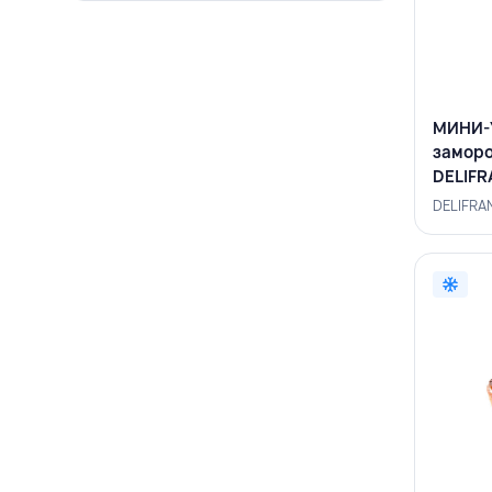
МИНИ-
заморо
DELIF
DELIFRA