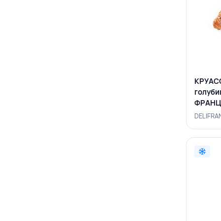
КРУАС
голуби
ФРАНЦ
DELIFRA