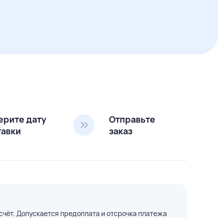
ерите дату
Отправьте
тавки
заказ
счёт. Допускается предоплата и отсрочка платежа