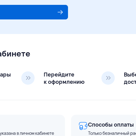
кабинете
вары
Перейдите
Выб
к оформлению
дос
Способы оплаты
указана в личном кабинете
Только безналичный ра