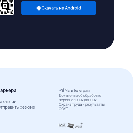
Скачать на Android
Карьера
Мы в Телеграм
Документы об обработке
персональных данных
акансии
Охрана труда – результаты
тправить резюме
СОУТ