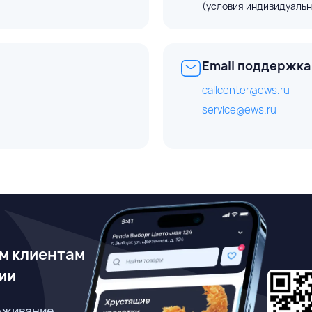
(условия индивидуальн
Email поддержка
callcenter@ews.ru
service@ews.ru
м клиентам
ии
еживание,