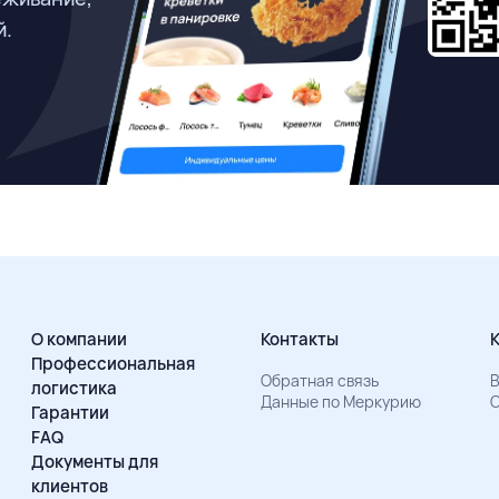
й.
О компании
Контакты
Профессиональная
Обратная связь
В
логистика
Данные по Меркурию
О
Гарантии
FAQ
Документы для
клиентов