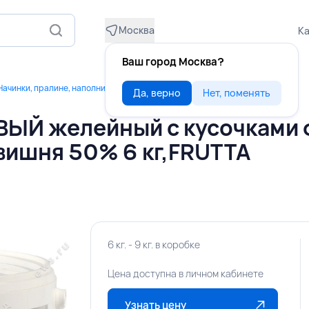
Москва
Ка
Ваш город Москва?
Начинки, пралине, наполнители
Да, верно
Нет, поменять
Й желейный с кусочками 
вишня 50% 6 кг,FRUTTA
6 кг. - 9 кг. в коробке
Цена доступна в личном кабинете
Узнать цену