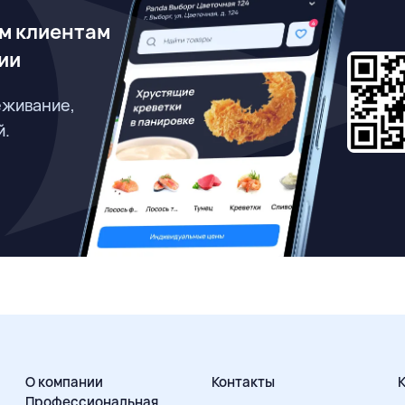
м клиентам
ии
еживание,
й.
О компании
Контакты
Профессиональная