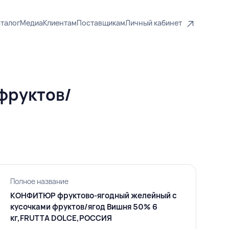
талог
Медиа
Клиентам
Поставщикам
Личный кабинет
фруктов/
Полное название
КОНФИТЮР фруктово-ягодный желейный с
кусочками фруктов/ягод Вишня 50% 6
кг,FRUTTA DOLCE,РОССИЯ