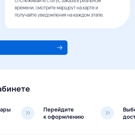
Отслеживайте статус заказа в реальном
времени, смотрите маршрут на карте и
получайте уведомления на каждом этапе.
кабинете
вары
Перейдите
Выб
к оформлению
дос