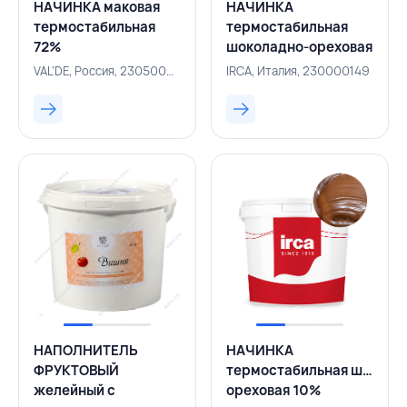
НАЧИНКА маковая
НАЧИНКА
термостабильная
термостабильная
72%
шоколадно-ореховая
1кг,VAL'DE,РОССИЯ
2%
VAL'DE, Россия, 230500025
IRCA, Италия, 230000149
фундука Cukicream
Gianduia Industry 13
кг, IRCA, ИТАЛИЯ
НАПОЛНИТЕЛЬ
НАЧИНКА
ФРУКТОВЫЙ
термостабильная шокола
желейный с
ореховая 10%