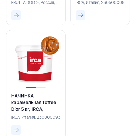
кусочками фруктов/
фундука Cukicream
FRUTTA DOLCE, Россия, 230001005
IRCA, Италия, 230500008
ягод
Gianduia 5 кг, IRCA,
термостабильный
ИТАЛИЯ
вишня 50% 6
кг,FRUTTA
DOLCE,РОССИЯ
НАЧИНКА
карамельная Toffee
D'or 5 кг, IRCA,
ИТАЛИЯ
IRCA, Италия, 230000093