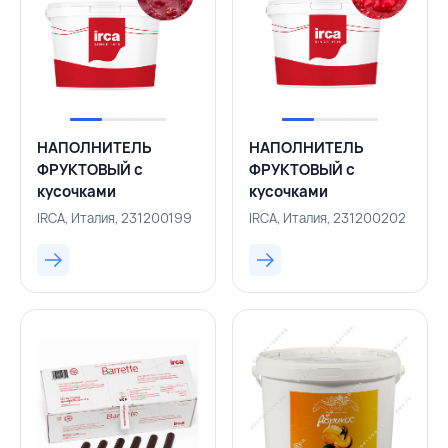
НАПОЛНИТЕЛЬ
НАПОЛНИТЕЛЬ
ФРУКТОВЫЙ с
ФРУКТОВЫЙ с
кусочками
кусочками
термостабильный черешня
термостабильный малина
IRCA, Италия, 231200199
IRCA, Италия, 231200202
красная
70% Fruttidor
70% Fruttidor Ciliegia
Lampone 3,3 кг, IRCA,
Rossa 3,3 кг, IRCA,
ИТАЛИЯ
ИТАЛИЯ