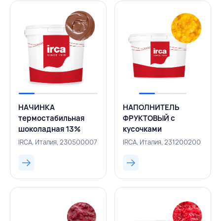
DOLCE,РОССИЯ
DOLCE,РОССИЯ
НАЧИНКА
НАПОЛНИТЕЛЬ
термостабильная
ФРУКТОВЫЙ с
шоколадная 13%
кусочками
какао Cukicream
термостабильный манго
IRCA, Италия, 230500007
IRCA, Италия, 231200200
Cacao 5 кг, IRCA,
70% Fruttidor Mango
ИТАЛИЯ
3,3 кг, IRCA, ИТАЛИЯ