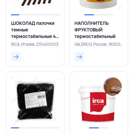
ШОКОЛАД палочки
НАПОЛНИТЕЛЬ
темные
ФРУКТОВЫЙ
термостабильные 46%
термостабильный
Barrette 1,6 кг, IRCA,
абрикос 13 кг,
IRCA, Италия, 231400003
VALERICO, Россия, 183001056
ИТАЛИЯ
VALERICO, РОССИЯ