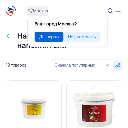
Москва
Ваш город Москва?
Начинки, пралине,
Да, верно
Нет, поменять
наполнители
19 товаров
Сначала популярные