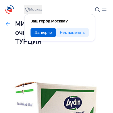
Москва
Ваш город Москва?
МИНДАЛЬ лепестки
очищенные 10 кг, AYDIN,
Да, верно
Нет, поменять
ТУРЦИЯ