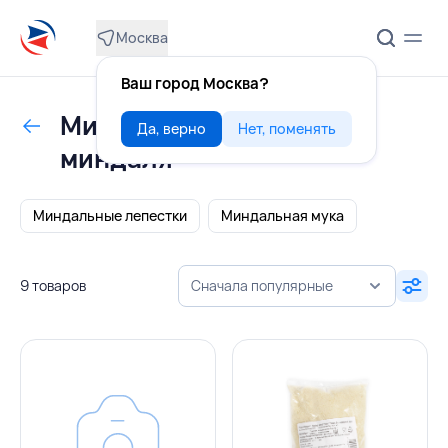
Москва
Ваш город Москва?
Миндаль, продукты из
Да, верно
Нет, поменять
миндаля
Миндальные лепестки
Миндальная мука
9 товаров
Сначала популярные