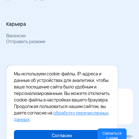
Карьера
Вакансии
Отправить резюме
Мы в Телеграм
Документы об обработке персональных данных
Мы используем cookie-файлы, IP-адреса и
Охрана труда – результаты СОУТ
данные об устройствах для аналитики, чтобы
ваше посещение сайта было удобным и
персонализированным. Вы можете отключить
Официальное приложение Восток - Запад
cookie-файлы в настройках вашего браузера.
Cкачайте бесплатное приложение
Продолжая пользоваться нашим сайтом, вы
даете согласие на
обработку перечисленных
данных
.
Связаться
Согласен
© 2026 «Восток–Запад»
с нами