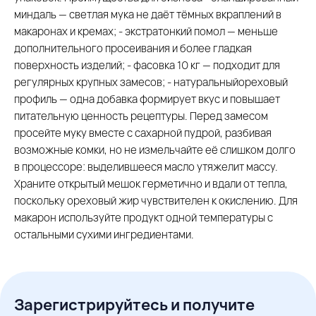
миндаль — светлая мука не даёт тёмных вкраплений в
макаронах и кремах; - экстратонкий помол — меньше
дополнительного просеивания и более гладкая
поверхность изделий; - фасовка 10 кг — подходит для
регулярных крупных замесов; - натуральныйореховый
профиль — одна добавка формирует вкус и повышает
питательную ценность рецептуры. Перед замесом
просейте муку вместе с сахарной пудрой, разбивая
возможные комки, но не измельчайте её слишком долго
в процессоре: выделившееся масло утяжелит массу.
Храните открытый мешок герметично и вдали от тепла,
поскольку ореховый жир чувствителен к окислению. Для
макарон используйте продукт одной температуры с
остальными сухими ингредиентами.
Зарегистрируйтесь и получите