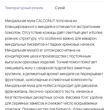
Температурный режим
Сухой
Миндальная мука CALCONUT получена из
бланшированного миндаля и отличается экстратонким
помолом. Отсутствие кожицы даёт светлый цвет и более
ровную структуру, что особенно важно для макарон,
миндальных бисквитов и гладких кремовых начинок.
Миндальная мука10 кг оптом рассчитана на
кондитерские цеха и производства с постоянным
выпуском ореховых изделий. Тонкий помол помогает
смешивать муку с сахарной пудрой без заметных
крупинок, а деликатный аромат миндаля не перекрывает
фруктовые, шоколадные и сливочные компоненты.
Миндальная мука для HoReCa подходит для дакуазов,
франжипана, песочно-орехового теста, начинок и
безглютеновых десертных основ. Фасовка 10 кг удобна
для серийных замесов и снижает число вскрываемых
упаковок. Преимущества для бизнеса - бланшированный