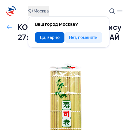
Москва
Ваш город Москва?
КОВРИК для роллов Макису
27х27 см, NANTONG, КИТАЙ
Да, верно
Нет, поменять