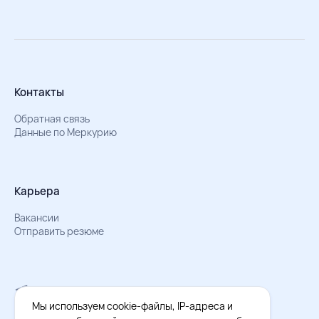
Контакты
Обратная связь
Данные по Меркурию
Карьера
Вакансии
Отправить резюме
Мы в Телеграм
Документы об обработке персональных данных
Мы используем cookie-файлы, IP-адреса и
Охрана труда – результаты СОУТ