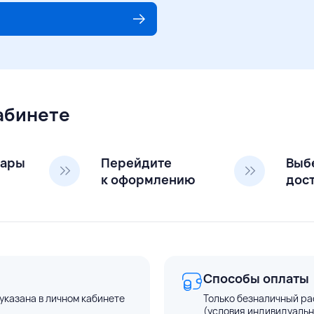
кабинете
вары
Перейдите
Выб
к оформлению
дос
Способы оплаты
указана в личном кабинете
Только безналичный ра
(условия индивидуальн