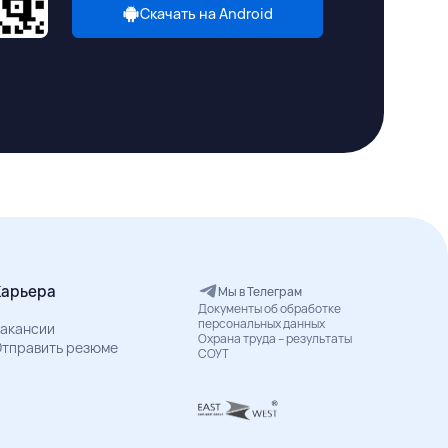
Скачать на Android
Карьера
Мы в Телеграм
Документы об обработке
персональных данных
акансии
Охрана труда – результаты
тправить резюме
СОУТ