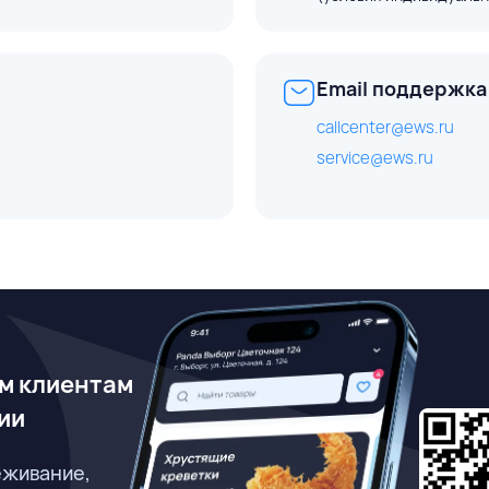
Email поддержка
callcenter@ews.ru
service@ews.ru
м клиентам
ии
еживание,