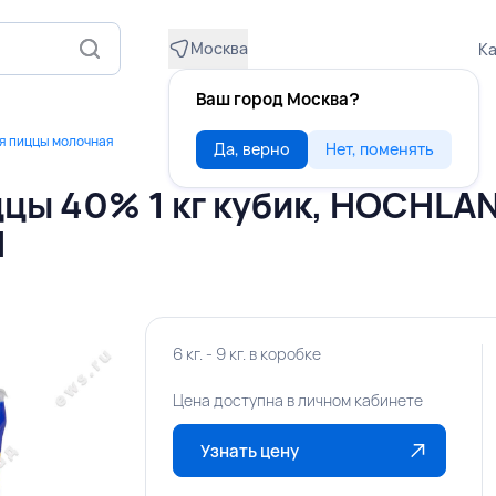
Москва
Ка
Ваш город Москва?
я пиццы молочная
Да, верно
Нет, поменять
цы 40% 1 кг кубик, HOCHLA
Я
6 кг. - 9 кг. в коробке
Цена доступна в личном кабинете
Узнать цену