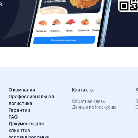
й.
О компании
Контакты
Профессиональная
Обратная связь
В
логистика
Данные по Меркурию
О
Гарантии
FAQ
Документы для
клиентов
Условия доставки