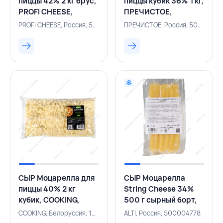
пиццы 42% 2 кг брус,
пиццы кубик 36% 1 кг,
PROFI CHEESE,
ПРЕЧИСТОЕ,
РОССИЯ
РОССИЯ
PROFI CHEESE, Россия, 500002234
ПРЕЧИСТОЕ, Россия, 500004539
СЫР Моцарелла для
СЫР Моцарелла
пиццы 40% 2 кг
String Cheese 34%
кубик, COOKING,
500 г сырный борт,
БЕЛАРУСЬ
ALTI, РОССИЯ
COOKING, Белоруссия, 131000570
ALTI, Россия, 500004778