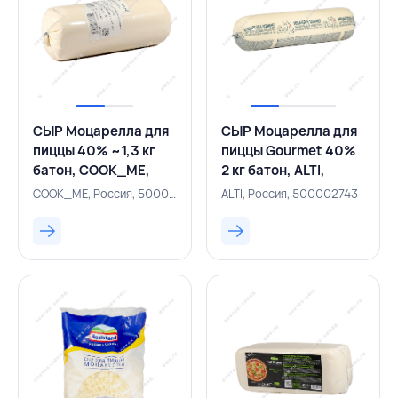
СЫР Моцарелла для
СЫР Моцарелла для
пиццы 40% ~1,3 кг
пиццы Gourmet 40%
батон, COOK_ME,
2 кг батон, ALTI,
РОССИЯ
РОССИЯ
COOK_ME, Россия, 500001685
ALTI, Россия, 500002743