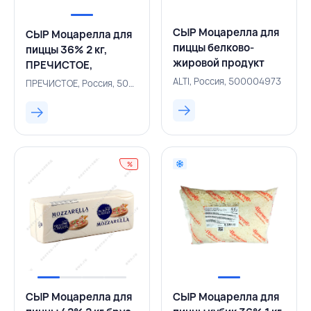
СЫР Моцарелла для
СЫР Моцарелла для
пиццы белково-
пиццы 36% 2 кг,
жировой продукт
ПРЕЧИСТОЕ,
Original 48% 2 кг
РОССИЯ
ALTI, Россия, 500004973
ПРЕЧИСТОЕ, Россия, 500004040
батон, ALTI, РОССИЯ
%
СЫР Моцарелла для
СЫР Моцарелла для