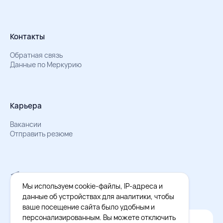
Контакты
Обратная связь
Данные по Меркурию
Карьера
Вакансии
Отправить резюме
Мы в Телеграм
Документы об обработке персональных данных
Мы используем cookie-файлы, IP-адреса и
Охрана труда – результаты СОУТ
данные об устройствах для аналитики, чтобы
ваше посещение сайта было удобным и
персонализированным. Вы можете отключить
Официальное приложение Восток - Запад