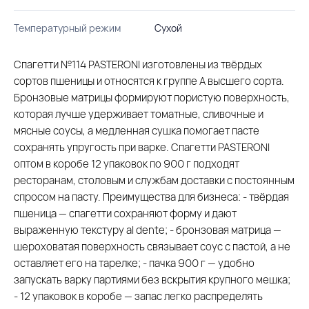
Температурный режим
Сухой
Спагетти №114 PASTERONI изготовлены из твёрдых
сортов пшеницы и относятся к группе А высшего сорта.
Бронзовые матрицы формируют пористую поверхность,
которая лучше удерживает томатные, сливочные и
мясные соусы, а медленная сушка помогает пасте
сохранять упругость при варке. Спагетти PASTERONI
оптом в коробе 12 упаковок по 900 г подходят
ресторанам, столовым и службам доставки с постоянным
спросом на пасту. Преимущества для бизнеса: - твёрдая
пшеница — спагетти сохраняют форму и дают
выраженную текстуру al dente; - бронзовая матрица —
шероховатая поверхность связывает соус с пастой, а не
оставляет его на тарелке; - пачка 900 г — удобно
запускать варку партиями без вскрытия крупного мешка;
- 12 упаковок в коробе — запас легко распределять