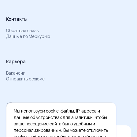
Контакты
Обратная связь
Данные по Меркурию
Карьера
Вакансии
Отправить резюме
Мы в Телеграм
Документы об обработке персональных данных
Мы используем cookie-файлы, IP-адреса и
Охрана труда – результаты СОУТ
данные об устройствах для аналитики, чтобы
ваше посещение сайта было удобным и
персонализированным. Вы можете отключить
Официальное приложение Восток - Запад
cookie-файлы в настройках вашего браузера.