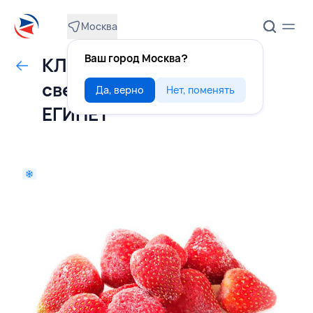
Москва
Ваш город Москва?
КЛУБНИКА
свежемороженая 10 кг,
Да, верно
Нет, поменять
ЕГИПЕТ