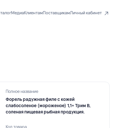
талог
Медиа
Клиентам
Поставщикам
Личный кабинет
Полное название
Форель радужная филе с кожей
слабосоленое (мороженое) 1,1+ Трим В,
соленая пищевая рыбная продукция.
Код товара