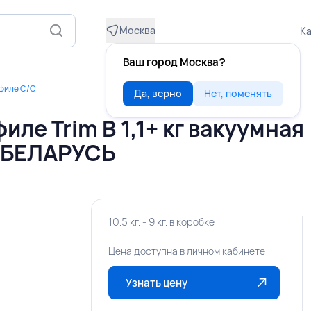
Москва
Ка
Ваш город Москва?
филе С/С
Да, верно
Нет, поменять
ле Trim B 1,1+ кг вакуумная
 БЕЛАРУСЬ
10.5 кг. - 9 кг. в коробке
Цена доступна в личном кабинете
Узнать цену