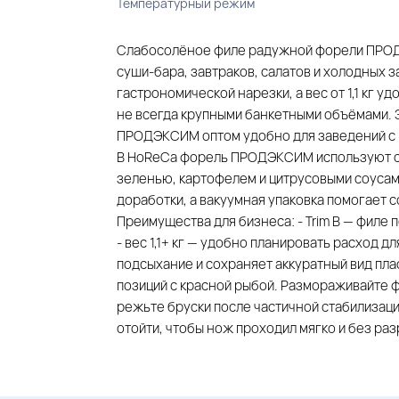
Температурный режим
Слабосолёное филе радужной форели ПРОДЭКС
суши-бара, завтраков, салатов и холодных за
гастрономической нарезки, а вес от 1,1 кг у
не всегда крупными банкетными объёмами. 
ПРОДЭКСИМ оптом удобно для заведений с р
В HoReCa форель ПРОДЭКСИМ используют с 
зеленью, картофелем и цитрусовыми соусам
доработки, а вакуумная упаковка помогает с
Преимущества для бизнеса: - Trim B — филе
- вес 1,1+ кг — удобно планировать расход д
подсыхание и сохраняет аккуратный вид пла
позиций с красной рыбой. Размораживайте ф
режьте бруски после частичной стабилизаци
отойти, чтобы нож проходил мягко и без раз