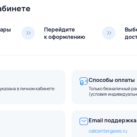
кабинете
вары
Перейдите
Выб
к оформлению
дос
Способы оплаты
указана в личном кабинете
Только безналичный ра
(условия индивидуальн
Email поддержка
callcenter@ews.ru