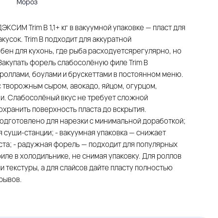
Мороз
ИМ Trim B 1,1+ кг в вакуумной упаковке — пласт для
кусок. Trim B подходит для аккуратной
добен для кухонь, где рыба расходуетсярегулярно, но
Закупать форель слабосолёную филе Trim B
оллами, боулами и брускеттами в постоянном меню.
творожным сыром, авокадо, яйцом, огурцом,
и. Слабосолёный вкус не требует сложной
охранить поверхность пласта до вскрытия.
 подготовлено для нарезки с минимальной доработкой;
ля суши-станции; - вакуумная упаковка — снижает
ста; - радужная форель — подходит для популярных
иле в холодильнике, не снимая упаковку. Для роллов
и текстуры, а для слайсов дайте пласту полностью
рывов.