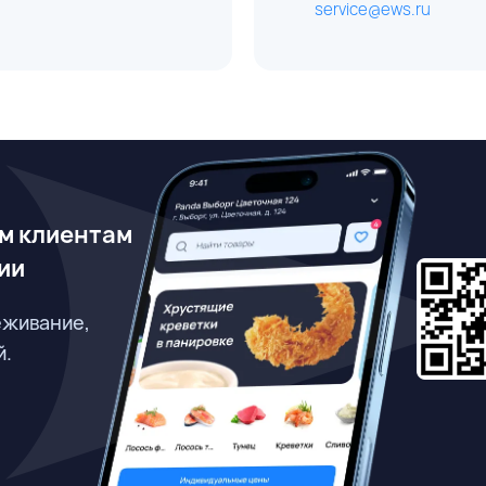
service@ews.ru
м клиентам
ии
еживание,
й.