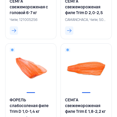
СЕМГА
СЕМГА
свежемороженая с
свежемороженая
головой 6-7 кг
филе Trim D 2,0-2,5
качество сырья
кг вакуумная
Чили, 121005256
СAMANCHACA, Чили, 500000728
PREMIUM, ЧИЛИ
упаковка,
СAMANCHACA, ЧИЛИ
ФОРЕЛЬ
СЕМГА
слабосоленая филе
свежемороженая
Trim D 1,0-1,4 кг
филе Trim E 1,8-2,2 кг