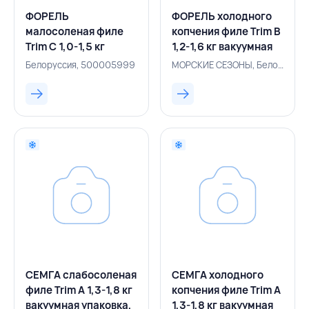
ФОРЕЛЬ
ФОРЕЛЬ холодного
малосоленая филе
копчения филе Trim B
Trim C 1,0-1,5 кг
1,2-1,6 кг вакуумная
вакуумная упаковка,
упаковка, МОРСКИЕ
Белоруссия, 500005999
МОРСКИЕ СЕЗОНЫ, Белоруссия, 500005571
БЕЛМАРЕ ГРУПП,
СЕЗОНЫ, БЕЛАРУСЬ
БЕЛАРУСЬ
СЕМГА слабосоленая
СЕМГА холодного
филе Trim A 1,3-1,8 кг
копчения филе Trim A
вакуумная упаковка,
1,3-1,8 кг вакуумная