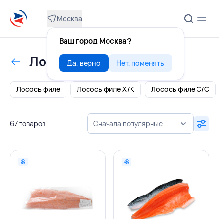
Москва
Ваш город Москва?
Лосось аквакультура
Да, верно
Нет, поменять
Лосось филе
Лосось филе Х/К
Лосось филе С/С
67 товаров
Сначала популярные