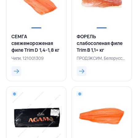
СЕМГА
ФОРЕЛЬ
свежемороженая
слабосоленая филе
филе Trim D 1,4-1,8 кг
Trim B 1,1+ кг
вакуумная упаковка,
вакуумная упаковка,
Чили, 121001309
ПРОДЭКСИМ, Белоруссия, 500001630
GRANJA MARINA,
ПРОДЭКСИМ,
ЧИЛИ
БЕЛАРУСЬ