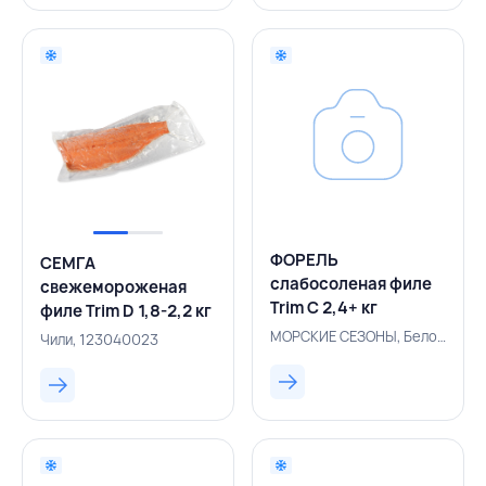
ФОРЕЛЬ
СЕМГА
слабосоленая филе
свежемороженая
Trim С 2,4+ кг
филе Trim D 1,8-2,2 кг
вакуумная упаковка,
вакуумная упаковка,
МОРСКИЕ СЕЗОНЫ, Белоруссия, 500005240
Чили, 123040023
МОРСКИЕ СЕЗОНЫ,
AQUACHILE, ЧИЛИ
РОССИЯ