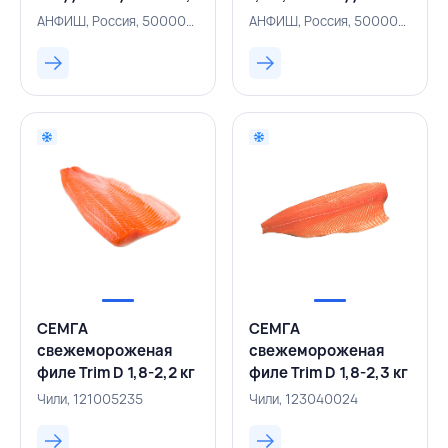
АНФИШ, РОССИЯ
упаковка, АНФИШ,
АНФИШ, Россия, 500005913
АНФИШ, Россия, 500005907
РОССИЯ
СЕМГА
СЕМГА
свежемороженая
свежемороженая
филе Trim D 1,8-2,2 кг
филе Trim D 1,8-2,3 кг
вакуумная упаковка,
вакуумная упаковка,
Чили, 121005235
Чили, 123040024
EXPORTADORA,
YADRAN, ЧИЛИ
ЧИЛИ