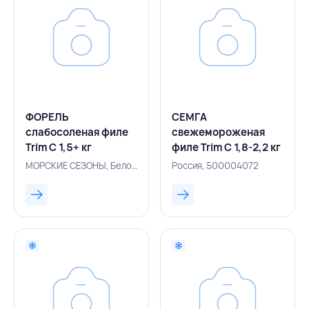
ФОРЕЛЬ
СЕМГА
слабосоленая филе
свежемороженая
Trim С 1,5+ кг
филе Trim C 1,8-2,2 кг
вакуумная упаковка
вакуумная упаковка,
МОРСКИЕ СЕЗОНЫ, Белоруссия, 500005770
Россия, 500004072
(Т), МОРСКИЕ
РОССИЯ
СЕЗОНЫ, БЕЛАРУСЬ