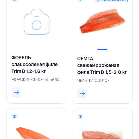
ФОРЕЛЬ
СЕМГА
слабосоленая филе
свежемороженая
Trim B 1,2-1,6 кг
филе Trim D 1,5-2,0 кг
вакуумная упаковка,
вакуумная упаковка,
МОРСКИЕ СЕЗОНЫ, Белоруссия, 500005264
Чили, 121000107
МОРСКИЕ СЕЗОНЫ,
СAMANCHACA, ЧИЛИ
РОССИЯ