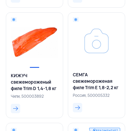
СЕМГА
КИЖУЧ
свежемороженая
свежемороженый
филе Trim E 1,8-2,2 кг
филе Trim D 1,4-1,8 кг
вакуумная упаковка,
вакуумная упаковка,
Россия, 500005332
Чили, 500003892
СЕГМЕНТ, РОССИЯ
ЧИЛИ
РЕКОМЕНДУЕТ