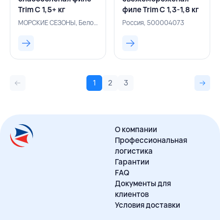
Trim С 1,5+ кг
филе Trim C 1,3-1,8 кг
вакуумная упаковка,
вакуумная упаковка,
МОРСКИЕ СЕЗОНЫ, Белоруссия, 500005247
Россия, 500004073
МОРСКИЕ СЕЗОНЫ,
РОССИЯ
БЕЛАРУСЬ
1
2
3
О компании
Профессиональная
логистика
Гарантии
FAQ
Документы для
клиентов
Условия доставки