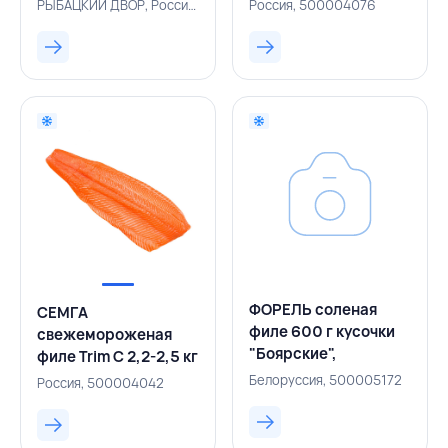
вакуумная упаковка,
вакуумная упаковка,
РЫБАЦКИЙ ДВОР, Россия, 500000732
Россия, 500004076
РЫБАЦКИЙ ДВОР,
РОССИЯ
РОССИЯ
ФОРЕЛЬ соленая
СЕМГА
филе 600 г кусочки
свежемороженая
"Боярские",
филе Trim C 2,2-2,5 кг
БЕЛАРУСЬ
вакуумная упаковка,
Белоруссия, 500005172
Россия, 500004042
ИНАРКТИКА,
РОССИЯ