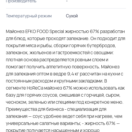
Производитель
-
Температурный режим
Сухой
Майонез EFKO FOOD Special жирностью 67% разработан
для блюд, которые проходят запекание. Он подходит для
покрытия мяса и рыбы, сборки горячих бутербродов,
запеканок, жюльенов и гастроемкостей с овощами:
плотная основа распределяется ровным слоем и
помогает получить аппетитную поверхность. Майонез
для запекания оптом в ведре 9,4 кг рассчитан на кухни с
постоянным расходом и крупными закладками. В
сегменте HoReCa майонез 67% можно использовать как
базу для горячих соусов, смешивая с горчицей, сыром,
чесноком, зеленью или специями под конкретное меню.
Преимущества для бизнеса - специализация для
запекания — соус удобнее ведет себя при нагреве, чем
универсальные салатные варианты; - жирность 67% —
покрытие получается насыщенным и хорошо