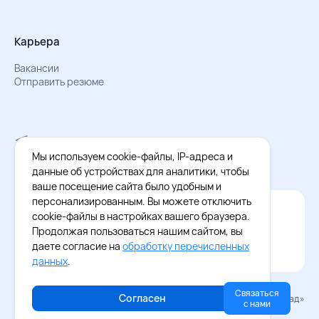
Карьера
Вакансии
Отправить резюме
Мы в Телеграм
Документы об обработке персональных данных
Мы используем cookie-файлы, IP-адреса и
Охрана труда – результаты СОУТ
данные об устройствах для аналитики, чтобы
ваше посещение сайта было удобным и
персонализированным. Вы можете отключить
Официальное приложение Восток - Запад
cookie-файлы в настройках вашего браузера.
Cкачайте бесплатное приложение
Продолжая пользоваться нашим сайтом, вы
даете согласие на
обработку перечисленных
данных
.
Связаться
Согласен
© 2026 «Восток–Запад»
с нами