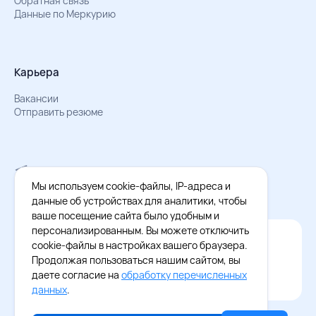
Обратная связь
Данные по Меркурию
Карьера
Вакансии
Отправить резюме
Мы в Телеграм
Документы об обработке персональных данных
Мы используем cookie-файлы, IP-адреса и
Охрана труда – результаты СОУТ
данные об устройствах для аналитики, чтобы
ваше посещение сайта было удобным и
персонализированным. Вы можете отключить
Официальное приложение Восток - Запад
cookie-файлы в настройках вашего браузера.
Cкачайте бесплатное приложение
Продолжая пользоваться нашим сайтом, вы
даете согласие на
обработку перечисленных
данных
.