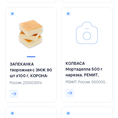
КОЛБАСА
ЗАПЕКАНКА
Мортаделла 500 г
творожная с ЗМЖ 90
нарезка, РЕМИТ,
шт х100 г, КОРОНА-
РОССИЯ
ФУД, РОССИЯ
РЕМИТ, Россия, 500005454
Россия, 225003014