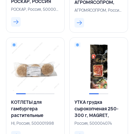
РОСКАР, РОССИЯ
АГРОМЯСОПРОМ,
РОССИЯ
РОСКАР, Россия, 500005849
АГРОМЯСОПРОМ, Россия, 109000557
КОТЛЕТЫ для
УТКА грудка
гамбургера
сырокопченая 250-
растительные
300 г, MAGRET,
Хайбургер D100 мм 9
РОССИЯ
HI, Россия, 500001998
Россия, 500004074
шт х130 г, HI,