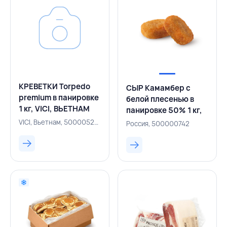
КРЕВЕТКИ Torpedo
СЫР Камамбер с
premium в панировке
белой плесенью в
1 кг, VICI, ВЬЕТНАМ
панировке 50% 1 кг,
ALTI, РОССИЯ
VICI, Вьетнам, 500005203
Россия, 500000742