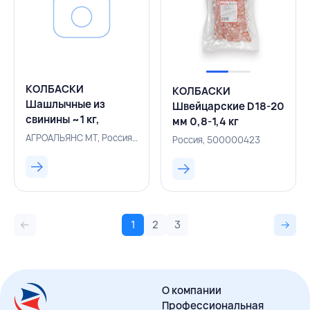
КОЛБАСКИ
КОЛБАСКИ
Шашлычные из
Швейцарские D18-20
свинины ~1 кг,
мм 0,8-1,4 кг
АГРОАЛЬЯНС МТ,
нарезка,
АГРОАЛЬЯНС МТ, Россия, 500005646
Россия, 500000423
РОССИЯ
АГРОМЯСОПРОМ,
РОССИЯ
1
2
3
О компании
Профессиональная