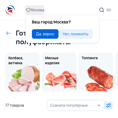
Москва
Ваш город Москва?
Готовые продукты,
Да, верно
Нет, поменять
полуфабрикаты
Колбаса,
Мясные
Топпинги
ветчина
изделия
77 товаров
Сначала популярные