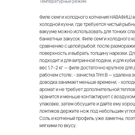
Температурный режим
Филе семги холодного копчения НАВАФИШ в р
холодной кухни, где требуется чистый рыбны
вакууме можно использовать для тонких слай
банкетных закусок. Филе семги холодного к
сравнению с целой рыбой: после разморажив
поверхность и выбрать толщину нарезки. Для
подходит и для витринной подачи, и для куби
вес 1,7–2 кг — филе достаточно крупное для
рабочем столе; - зачистка Trim B — удалена 
доводка занимает меньше времени; - холод
аромат и не требует дополнительной теплов
хранится и меньше контактирует с воздухом
упаковке, затем обсушите и дайте ему хоро
ломтиков держите нож под небольшим углом
Соль и копченый профиль уже заметны, поэт
мягкими по вкусу.