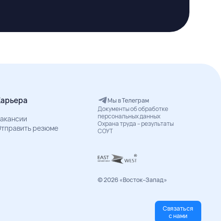
Карьера
Мы в Телеграм
Документы об обработке
персональных данных
акансии
Охрана труда – результаты
тправить резюме
СОУТ
© 2026 «Восток–Запад»
Связаться
с нами