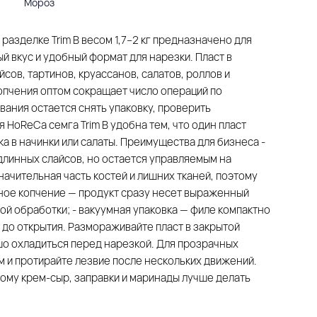
Мороз
азделке Trim B весом 1,7–2 кг предназначено для
й вкус и удобный формат для нарезки. Пласт в
сов, тартинов, круассанов, салатов, роллов и
опчения оптом сокращает число операций по
ания остается снять упаковку, проверить
 HoReCa семга Trim B удобна тем, что один пласт
ка в начинки или салаты. Преимущества для бизнеса -
 длинных слайсов, но остается управляемым на
значительная часть костей и лишних тканей, поэтому
ное копчение — продукт сразу несет выраженный
ой обработки; - вакуумная упаковка — филе компактно
 до открытия. Размораживайте пласт в закрытой
шо охладиться перед нарезкой. Для прозрачных
 и протирайте лезвие после нескольких движений.
ому крем-сыр, заправки и маринады лучше делать