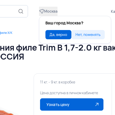
Москва
Ка
Ваш город Москва?
филе Х/К
Да, верно
Нет, поменять
ия филе Trim B 1,7-2.0 кг в
ОССИЯ
11 кг. - 9 кг. в коробке
Цена доступна в личном кабинете
Узнать цену