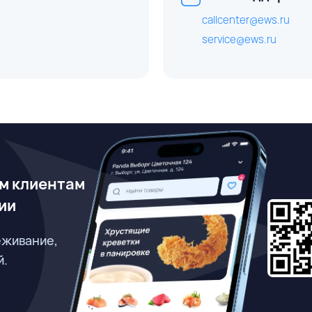
callcenter@ews.ru
service@ews.ru
м клиентам
ии
еживание,
й.