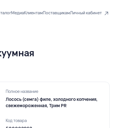
талог
Медиа
Клиентам
Поставщикам
Личный кабинет
акуумная
Полное название
Лосось (семга) филе, холодного копчения,
свежемороженная, Трим PR
Код товара