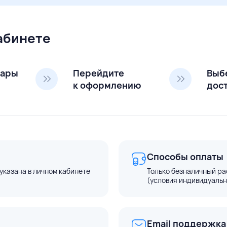
кабинете
вары
Перейдите
Выб
к оформлению
дос
Способы оплаты
указана в личном кабинете
Только безналичный ра
(условия индивидуальн
Email поддержка