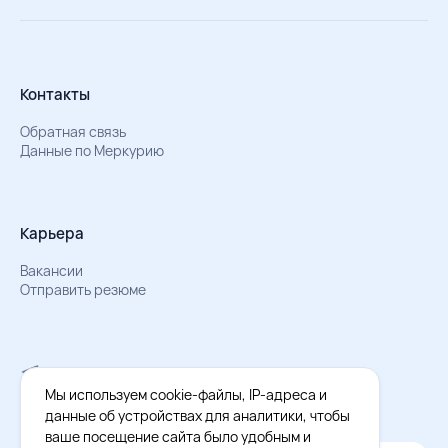
Контакты
Обратная связь
Данные по Меркурию
Карьера
Вакансии
Отправить резюме
Мы в Телеграм
Документы об обработке персональных данных
Мы используем cookie-файлы, IP-адреса и
Охрана труда – результаты СОУТ
данные об устройствах для аналитики, чтобы
ваше посещение сайта было удобным и