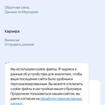
Обратная связь
Данные по Меркурию
Карьера
Вакансии
Отправить резюме
Мы в Телеграм
Документы об обработке персональных данных
Мы используем cookie-файлы, IP-адреса и
Охрана труда – результаты СОУТ
данные об устройствах для аналитики, чтобы
ваше посещение сайта было удобным и
персонализированным. Вы можете отключить
Официальное приложение Восток - Запад
cookie-файлы в настройках вашего браузера.
Cкачайте бесплатное приложение
Продолжая пользоваться нашим сайтом, вы
даете согласие на
обработку перечисленных
данных
.